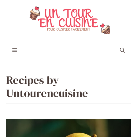
Aller
au
contenu
Menu
Recipes by
Untourencuisine