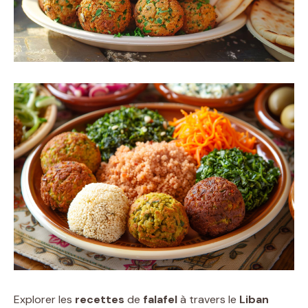
Explorer les
recettes
de
falafel
à travers le
Liban