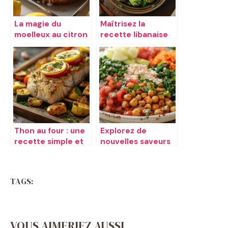
La magie du
Maîtrisez la
moelleux au citron
recette libanaise
des falafels
Thon au four : une
Explorez de
recette simple et
nouvelles saveurs
saine
avec ces idées de
menus variés
TAGS:
VOUS AIMERIEZ AUSSI