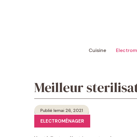
Aller
au
contenu
Cuisine
Electro
Meilleur sterilis
Publié le
mai 26, 2021
ELECTROMÉNAGER