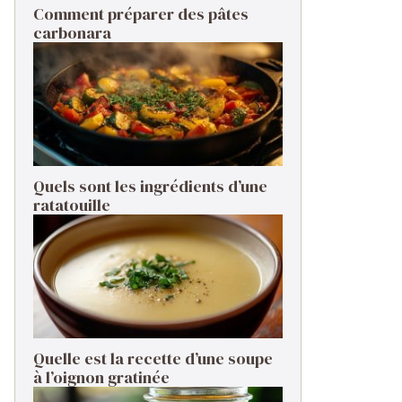
Comment préparer des pâtes
carbonara ​
Quels sont les ingrédients d’une
ratatouille ​
Quelle est la recette d’une soupe
à l’oignon gratinée ​