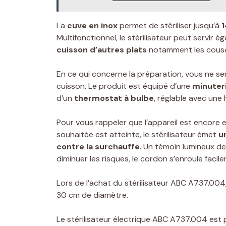
La
cuve en inox
permet de stériliser jusqu’à
1
Multifonctionnel, le stérilisateur peut servir é
cuisson d’autres plats
notamment les cousco
En ce qui concerne la préparation, vous ne seri
cuisson. Le produit est équipé d’une
minuter
d’un
thermostat à bulbe
, réglable avec une h
Pour vous rappeler que l’appareil est encore
souhaitée est atteinte, le stérilisateur émet
u
contre la surchauffe
. Un témoin lumineux d
diminuer les risques, le cordon s’enroule facil
Lors de l’achat du stérilisateur ABC A737.004,
30 cm de diamètre.
Le stérilisateur électrique ABC A737.004 est 