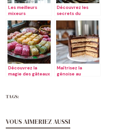
Les meilleurs
Découvrez les
mixeurs
secrets du
plongeants de
clafoutis abricot
2019
parfait
Découvrez la
Maîtrisez la
magie des gâteaux
génoise au
algériens sans
chocolat : un
cuisson
classique revisité
TAGS:
VOUS AIMERIEZ AUSSI