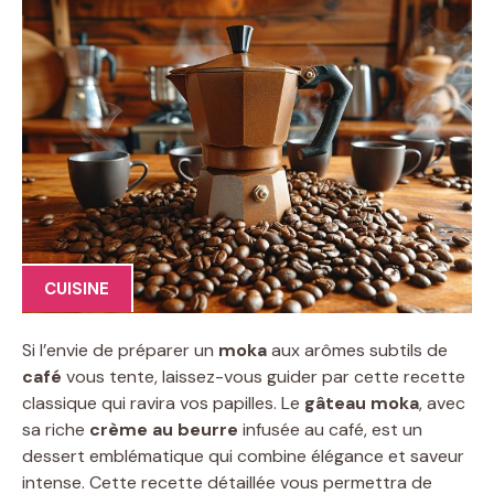
CUISINE
Si l’envie de préparer un
moka
aux arômes subtils de
café
vous tente, laissez-vous guider par cette recette
classique qui ravira vos papilles. Le
gâteau moka
, avec
sa riche
crème au beurre
infusée au café, est un
dessert emblématique qui combine élégance et saveur
intense. Cette recette détaillée vous permettra de