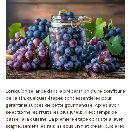
Lorsqu’on se lance dans la préparation d’une
confiture
de
raisin
, quelques étapes sont essentielles pour
garantir le succès de cette gourmandise. Après avoir
sélectionné les
fruits
les plus juteux, il est temps de
passer à la
cuisine
. La première étape consiste à laver
soigneusement les
raisins
sous un filet d’
eau
, puis à les