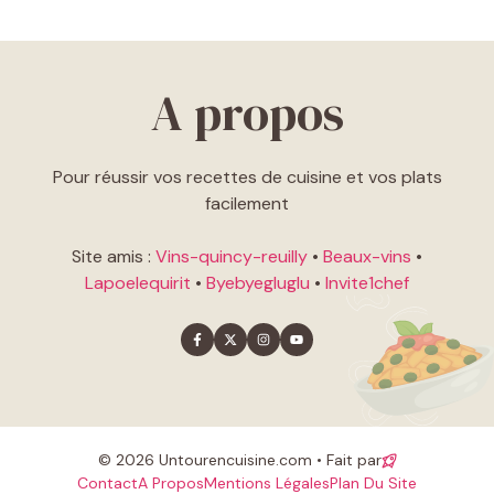
A propos
Pour réussir vos recettes de cuisine et vos plats
facilement
Site amis :
Vins-quincy-reuilly
•
Beaux-vins
•
Lapoelequirit
•
Byebyegluglu
•
Invite1chef
© 2026 Untourencuisine.com • Fait par
Contact
A Propos
Mentions Légales
Plan Du Site