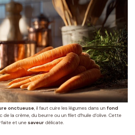
ure
onctueuse
, il faut cuire les légumes dans un
fond
ec de la crème, du beurre ou un filet d’huile d’olive. Cette
faite et une
saveur
délicate.