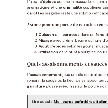
L’ajout d’
épices
comme la muscade, le cumin o
aromatique
et une
originalité
supplémentair
carottes
surgelée reste une solution efficac
Astuce pour une purée de carottes réuss
Cuisson
des
carottes
dans un
fond
d
Mixage
avec crème, beurre ou huile d’ol
Ajout
d’
épices
selon les goûts : musca
Utilisation
de la
purée
surgelée pour 
Quels assaisonnements et sauces
L’
assaisonnement
joue un rôle central pour 
romarin, la sauge ou la fleur de sel apporten
garniture
plus relevée, mise sur le poivre noir,
Lire aussi :
Meilleures cafetières italie