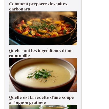
Comment préparer des pâtes
carbonara ​
Quels sont les ingrédients d’une
ratatouille ​
Quelle est la recette d’une soupe
à l’oignon gratinée ​