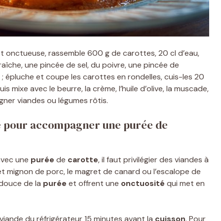
t onctueuse, rassemble 600 g de carottes, 20 cl d’eau,
raîche, une pincée de sel, du poivre, une pincée de
 ; épluche et coupe les carottes en rondelles, cuis-les 20
s mixe avec le beurre, la crème, l’huile d’olive, la muscade,
gner viandes ou légumes rôtis.
le pour accompagner une purée de
avec une
purée
de
carotte
, il faut privilégier des viandes à
ilet mignon de porc, le magret de canard ou l’escalope de
douce de la
purée
et offrent une
onctuosité
qui met en
 viande du réfrigérateur 15 minutes avant la
cuisson
. Pour