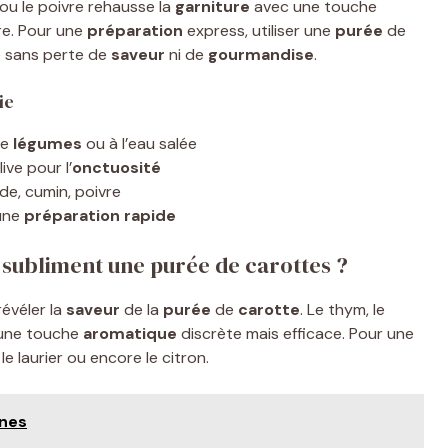
u le poivre rehausse la
garniture
avec une touche
e. Pour une
préparation
express, utiliser une
purée
de
e sans perte de
saveur
ni de
gourmandise
.
ie
e
légumes
ou à l’eau salée
ive pour l’
onctuosité
de, cumin, poivre
une
préparation
rapide
 subliment une purée de carottes ?
révéler la
saveur
de la
purée
de
carotte
. Le thym, le
t une touche
aromatique
discrète mais efficace. Pour une
 le laurier ou encore le citron.
nnes