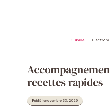
Aller
au
contenu
Cuisine
Electro
Accompagnement 
recettes rapides
Publié le
novembre 30, 2025