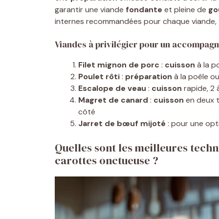
garantir une viande
fondante
et pleine de
go
internes recommandées pour chaque viande, to
Viandes à privilégier pour un accompag
Filet mignon de porc
:
cuisson
à la p
Poulet rôti
:
préparation
à la poêle ou
Escalope de veau
:
cuisson
rapide, 2 
Magret de canard
:
cuisson
en deux t
côté
Jarret de bœuf mijoté
: pour une op
Quelles sont les meilleures tech
carottes onctueuse ?