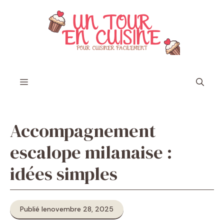
Aller
au
contenu
Menu
Accompagnement
escalope milanaise :
idées simples
Publié le
novembre 28, 2025