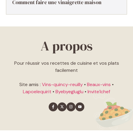
Comment faire une vinaigrette maison ​
A propos
Pour réussir vos recettes de cuisine et vos plats
facilement
Site amis :
Vins-quincy-reuilly
•
Beaux-vins
•
Lapoelequirit
•
Byebyegluglu
•
Invite1chef