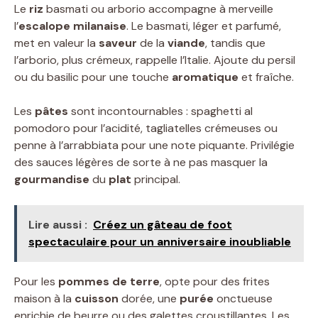
Le
riz
basmati ou arborio accompagne à merveille
l’
escalope milanaise
. Le basmati, léger et parfumé,
met en valeur la
saveur
de la
viande
, tandis que
l’arborio, plus crémeux, rappelle l’Italie. Ajoute du persil
ou du basilic pour une touche
aromatique
et fraîche.
Les
pâtes
sont incontournables : spaghetti al
pomodoro pour l’acidité, tagliatelles crémeuses ou
penne à l’arrabbiata pour une note piquante. Privilégie
des sauces légères de sorte à ne pas masquer la
gourmandise
du
plat
principal.
Lire aussi :
Créez un gâteau de foot
spectaculaire pour un anniversaire inoubliable
Pour les
pommes de terre
, opte pour des frites
maison à la
cuisson
dorée, une
purée
onctueuse
enrichie de beurre ou des galettes croustillantes. Les