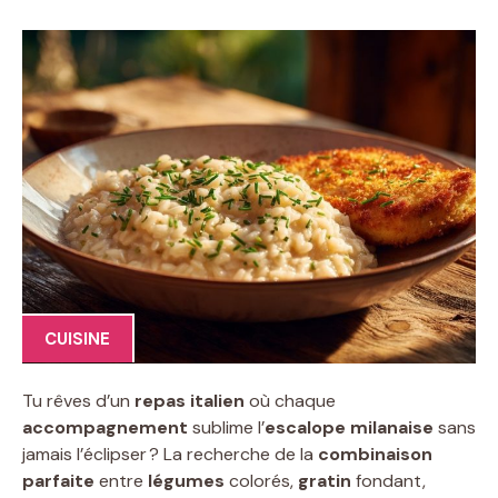
CUISINE
Tu rêves d’un
repas italien
où chaque
accompagnement
sublime l’
escalope milanaise
sans
jamais l’éclipser ? La recherche de la
combinaison
parfaite
entre
légumes
colorés,
gratin
fondant,