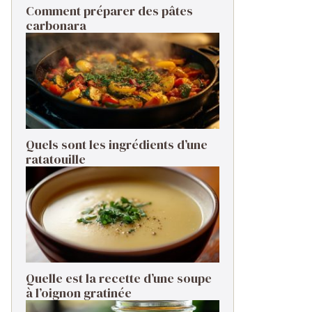
Comment préparer des pâtes
carbonara ​
Quels sont les ingrédients d’une
ratatouille ​
Quelle est la recette d’une soupe
à l’oignon gratinée ​