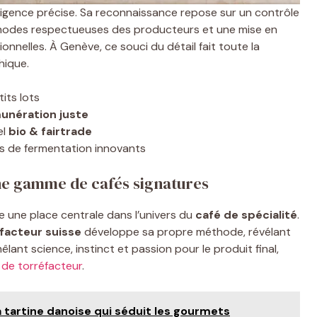
xigence précise. Sa reconnaissance repose sur un contrôle
thodes respectueuses des producteurs et une mise en
onnelles. À Genève, ce souci du détail fait toute la
hique.
its lots
unération juste
el
bio & fairtrade
 de fermentation innovants
une gamme de cafés signatures
 une place centrale dans l’univers du
café de spécialité
.
facteur suisse
développe sa propre méthode, révélant
êlant science, instinct et passion pour le produit final,
 de torréfacteur
.
 tartine danoise qui séduit les gourmets