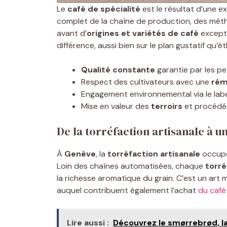
Le
café de spécialité
est le résultat d’une e
complet de la chaîne de production, des mé
avant d’
origines et variétés de café
excepti
différence, aussi bien sur le plan gustatif qu’ét
Qualité constante
garantie par les pet
Respect des cultivateurs avec une
rém
Engagement environnemental via le lab
Mise en valeur des
terroirs
et procédés
De la torréfaction artisanale à 
À
Genève
, la
torréfaction artisanale
occupe
Loin des chaînes automatisées, chaque
torré
la richesse aromatique du grain. C’est un art m
auquel contribuent également l’achat
du café
Lire aussi :
Découvrez le smørrebrød, la