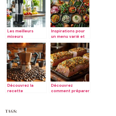
Les meilleurs
Inspirations pour
mixeurs
un menu varié et
plongeants de
savoureux
2019
Découvrez la
Découvrez
recette
comment préparer
traditionnelle du
un thon frais au
moka
four à la perfection
TAGS: