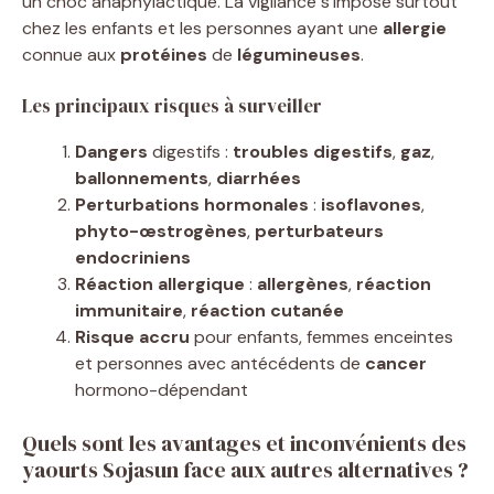
un choc anaphylactique. La vigilance s’impose surtout
chez les enfants et les personnes ayant une
allergie
connue aux
protéines
de
légumineuses
.
Les principaux risques à surveiller
Dangers
digestifs :
troubles digestifs
,
gaz
,
ballonnements
,
diarrhées
Perturbations hormonales
:
isoflavones
,
phyto-œstrogènes
,
perturbateurs
endocriniens
Réaction allergique
:
allergènes
,
réaction
immunitaire
,
réaction cutanée
Risque accru
pour enfants, femmes enceintes
et personnes avec antécédents de
cancer
hormono-dépendant
Quels sont les avantages et inconvénients des
yaourts Sojasun face aux autres alternatives ?