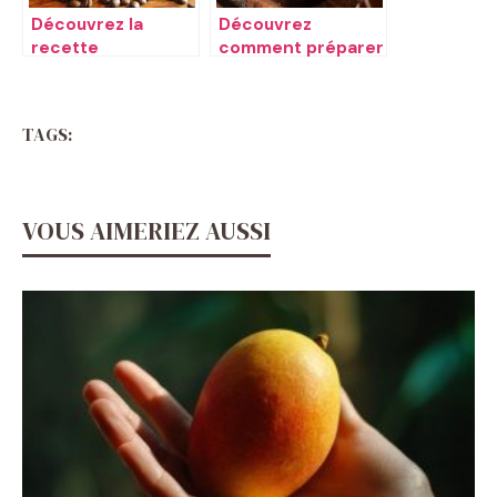
Découvrez la
Découvrez
recette
comment préparer
traditionnelle du
un thon frais au
moka
four à la perfection
TAGS:
VOUS AIMERIEZ AUSSI