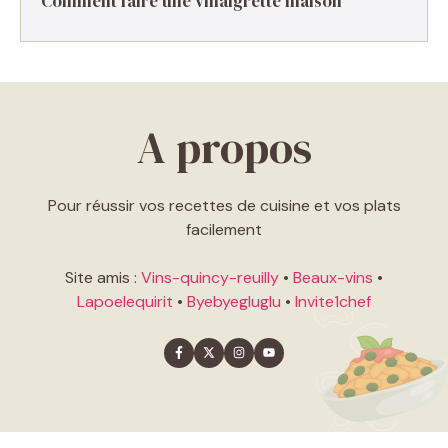
Comment faire une vinaigrette maison ​
A propos
Pour réussir vos recettes de cuisine et vos plats
facilement
Site amis :
Vins-quincy-reuilly
•
Beaux-vins
•
Lapoelequirit
•
Byebyegluglu
•
Invite1chef