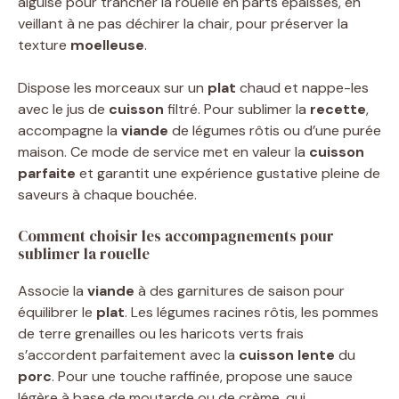
aiguisé pour trancher la rouelle en parts épaisses, en
veillant à ne pas déchirer la chair, pour préserver la
texture
moelleuse
.
Dispose les morceaux sur un
plat
chaud et nappe-les
avec le jus de
cuisson
filtré. Pour sublimer la
recette
,
accompagne la
viande
de légumes rôtis ou d’une purée
maison. Ce mode de service met en valeur la
cuisson
parfaite
et garantit une expérience gustative pleine de
saveurs à chaque bouchée.
Comment choisir les accompagnements pour
sublimer la rouelle
Associe la
viande
à des garnitures de saison pour
équilibrer le
plat
. Les légumes racines rôtis, les pommes
de terre grenailles ou les haricots verts frais
s’accordent parfaitement avec la
cuisson lente
du
porc
. Pour une touche raffinée, propose une sauce
légère à base de moutarde ou de crème, qui