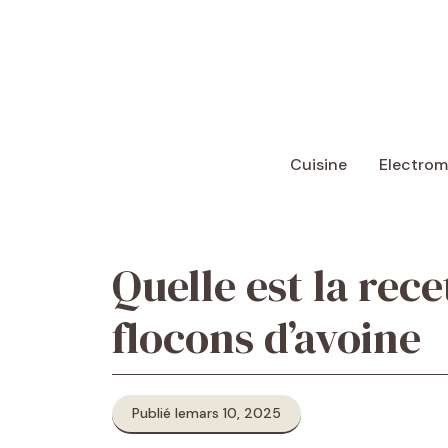
Aller
au
contenu
Cuisine
Electro
Quelle est la rec
flocons d’avoine
Publié le
mars 10, 2025