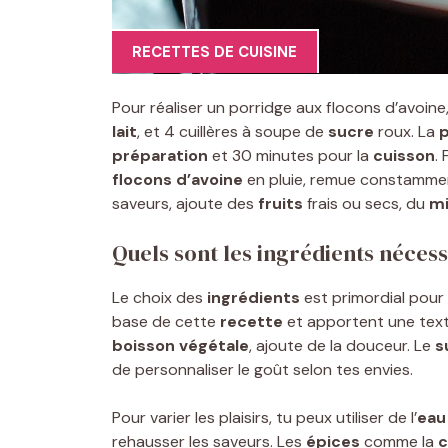
RECETTES DE CUISINE
Pour réaliser un porridge aux flocons d’avoin
lait
, et 4 cuillères à soupe de
sucre
roux. La
p
préparation
et 30 minutes pour la
cuisson
. 
flocons d’avoine
en pluie, remue constamme
saveurs, ajoute des
fruits
frais ou secs, du
mi
Quels sont les ingrédients nécess
Le choix des
ingrédients
est primordial pour
base de cette
recette
et apportent une tex
boisson végétale
, ajoute de la douceur. Le
s
de personnaliser le goût selon tes envies.
Pour varier les plaisirs, tu peux utiliser de l’
eau
rehausser les saveurs. Les
épices
comme la
c