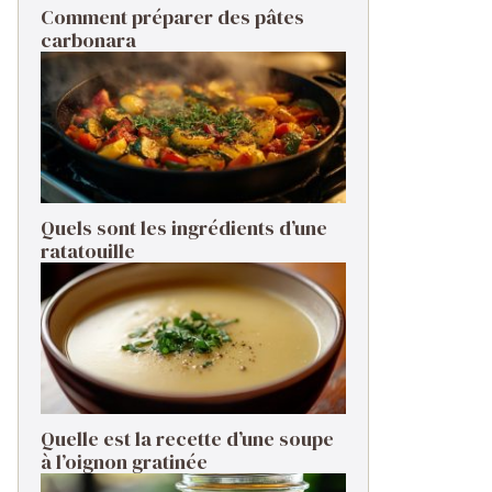
Comment préparer des pâtes
carbonara ​
Quels sont les ingrédients d’une
ratatouille ​
Quelle est la recette d’une soupe
à l’oignon gratinée ​