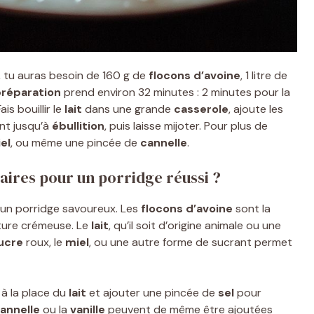
e, tu auras besoin de 160 g de
flocons d’avoine
, 1 litre de
réparation
prend environ 32 minutes : 2 minutes pour la
Fais bouillir le
lait
dans une grande
casserole
, ajoute les
nt jusqu’à
ébullition
, puis laisse mijoter. Pour plus de
el
, ou même une pincée de
cannelle
.
aires pour un porridge réussi ?
 un porridge savoureux. Les
flocons d’avoine
sont la
ture crémeuse. Le
lait
, qu’il soit d’origine animale ou une
ucre
roux, le
miel
, ou une autre forme de sucrant permet
à la place du
lait
et ajouter une pincée de
sel
pour
annelle
ou la
vanille
peuvent de même être ajoutées