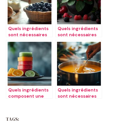
Quels ingrédients
Quels ingrédients
sont nécessaires
sont nécessaires
pour une tarte aux
pour un smoothie
myrtilles
bowl aux fruits
rouges
Quels ingrédients
Quels ingrédients
composent une
sont nécessaires
salade de fruits
pour une soupe de
frais ​
carottes ​
TAGS: