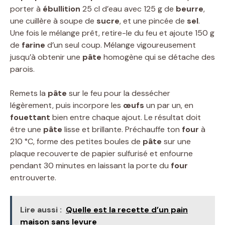
porter à
ébullition
25 cl d’eau avec 125 g de
beurre
,
une cuillère à soupe de
sucre
, et une pincée de
sel
.
Une fois le mélange prêt, retire-le du feu et ajoute 150 g
de
farine
d’un seul coup. Mélange vigoureusement
jusqu’à obtenir une
pâte
homogène qui se détache des
parois.
Remets la
pâte
sur le feu pour la dessécher
légèrement, puis incorpore les
œufs
un par un, en
fouettant
bien entre chaque ajout. Le résultat doit
être une
pâte
lisse et brillante. Préchauffe ton
four
à
210 °C, forme des petites boules de
pâte
sur une
plaque recouverte de papier sulfurisé et enfourne
pendant 30 minutes en laissant la porte du
four
entrouverte.
Lire aussi :
Quelle est la recette d’un pain
maison sans levure