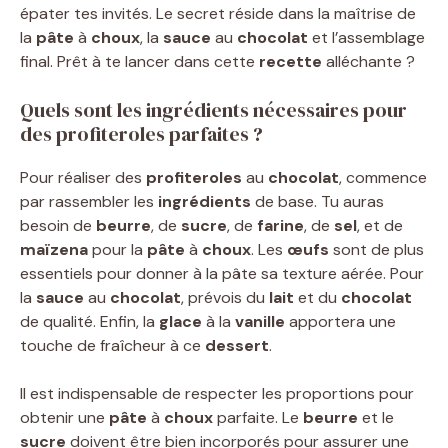
épater tes invités. Le secret réside dans la maîtrise de
la
pâte
à
choux
, la
sauce
au
chocolat
et l’assemblage
final. Prêt à te lancer dans cette
recette
alléchante ?
Quels sont les ingrédients nécessaires pour
des profiteroles parfaites ?
Pour réaliser des
profiteroles
au
chocolat
, commence
par rassembler les
ingrédients
de base. Tu auras
besoin de
beurre
, de
sucre
, de
farine
, de
sel
, et de
maïzena
pour la
pâte
à
choux
. Les
œufs
sont de plus
essentiels pour donner à la pâte sa texture aérée. Pour
la
sauce
au
chocolat
, prévois du
lait
et du
chocolat
de qualité. Enfin, la
glace
à la
vanille
apportera une
touche de fraîcheur à ce
dessert
.
Il est indispensable de respecter les proportions pour
obtenir une
pâte
à
choux
parfaite. Le
beurre
et le
sucre
doivent être bien incorporés pour assurer une