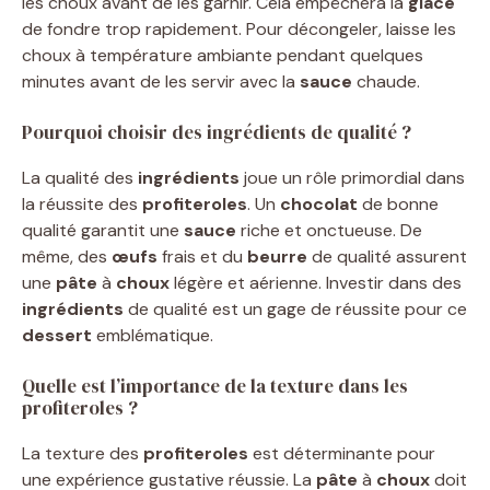
les choux avant de les garnir. Cela empêchera la
glace
de fondre trop rapidement. Pour décongeler, laisse les
choux à température ambiante pendant quelques
minutes avant de les servir avec la
sauce
chaude.
Pourquoi choisir des ingrédients de qualité ?
La qualité des
ingrédients
joue un rôle primordial dans
la réussite des
profiteroles
. Un
chocolat
de bonne
qualité garantit une
sauce
riche et onctueuse. De
même, des
œufs
frais et du
beurre
de qualité assurent
une
pâte
à
choux
légère et aérienne. Investir dans des
ingrédients
de qualité est un gage de réussite pour ce
dessert
emblématique.
Quelle est l’importance de la texture dans les
profiteroles ?
La texture des
profiteroles
est déterminante pour
une expérience gustative réussie. La
pâte
à
choux
doit