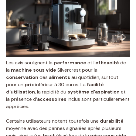
Les avis soulignent la
performance
et l’
efficacité
de
la
machine sous vide
Silvercrest pour la
conservation
des
aliments
au quotidien, surtout
pour un
prix
inférieur à 30 euros. La
facilité
d’utilisation
, la rapidité du
système d’aspiration
et
la présence d’
accessoires
inclus sont particulièrement
appréciés.
Certains utilisateurs notent toutefois une
durabilité
moyenne avec des pannes signalées après plusieurs
mois, ainsi qu’un
bruit
élevé lors de la
mise sous vide
.