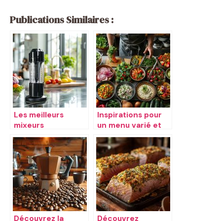
Publications Similaires :
Les meilleurs
Inspirations pour
mixeurs
un menu varié et
plongeants de
savoureux
2019
Découvrez la
Découvrez