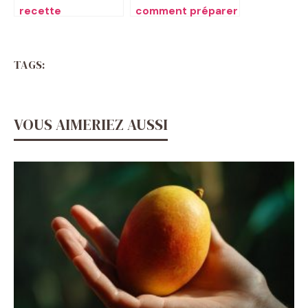
recette
comment préparer
traditionnelle du
un thon frais au
moka
four à la perfection
TAGS:
VOUS AIMERIEZ AUSSI