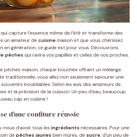
é qui capture l’essence même de l’été et transforme des
tes un amateur de
cuisine
maison et que vous chérissez
on en génération, ce guide est pour vous. Découvrons
de pêches
qui ravira vos papilles et celles de vos proches.
 de pêches maison, chaque bouchée offrant un mélange
tte traditionnelle, vous allez non seulement savourer une
ouvenirs inoubliables. Selon les avis des amateurs de
ches et la précision de la cuisson. Un peu d’eau, beaucoup
uveau cap en cuisine !
ase d’une confiture réussie
s-nous d’avoir tous les
ingrédients
nécessaires. Pour une
soin de
pêches jaunes
bien mûres, de
sucre
, d’un peu de