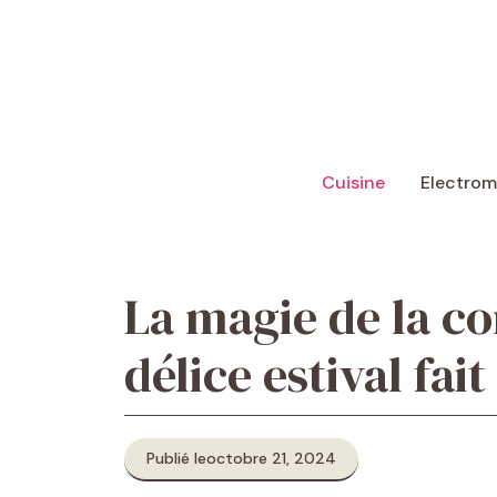
Aller
au
contenu
Cuisine
Electro
La magie de la co
délice estival fai
Publié le
octobre 21, 2024