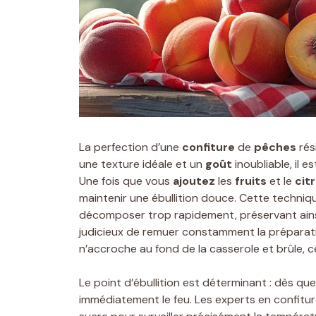
La perfection d’une
confiture
de
pêches
rés
une texture idéale et un
goût
inoubliable, il e
Une fois que vous
ajoutez
les
fruits
et le
cit
maintenir une ébullition douce. Cette techni
décomposer trop rapidement, préservant ainsi le
judicieux de remuer constamment la préparatio
n’accroche au fond de la casserole et brûle, ce
Le point d’ébullition est déterminant : dès qu
immédiatement le feu. Les experts en confit