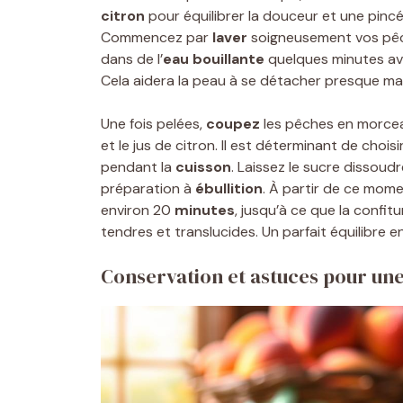
citron
pour équilibrer la douceur et une pinc
Commencez par
laver
soigneusement vos pêche
dans de l’
eau bouillante
quelques minutes ava
Cela aidera la peau à se détacher presque m
Une fois pelées,
coupez
les pêches en morce
et le jus de citron. Il est déterminant de choi
pendant la
cuisson
. Laissez le sucre dissoud
préparation à
ébullition
. À partir de ce mom
environ 20
minutes
, jusqu’à ce que la confi
tendres et translucides. Un parfait équilibre 
Conservation et astuces pour une