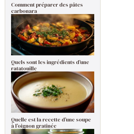
Comment préparer des pâtes
carbonara ​
Quels sont les ingrédients d’une
ratatouille ​
Quelle est la recette d’une soupe
à l’oignon gratinée ​