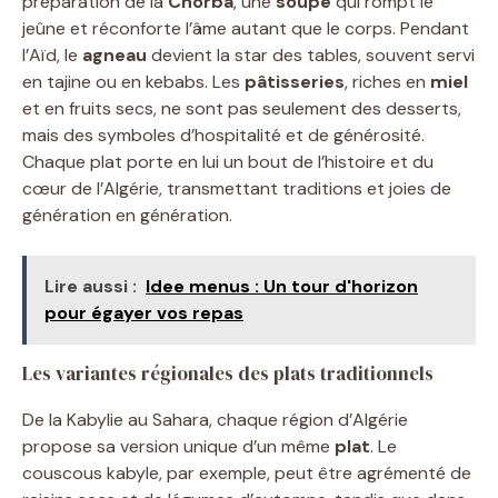
préparation de la
Chorba
, une
soupe
qui rompt le
jeûne et réconforte l’âme autant que le corps. Pendant
l’Aïd, le
agneau
devient la star des tables, souvent servi
en tajine ou en kebabs. Les
pâtisseries
, riches en
miel
et en fruits secs, ne sont pas seulement des desserts,
mais des symboles d’hospitalité et de générosité.
Chaque plat porte en lui un bout de l’histoire et du
cœur de l’Algérie, transmettant traditions et joies de
génération en génération.
Lire aussi :
Idee menus : Un tour d'horizon
pour égayer vos repas
Les variantes régionales des plats traditionnels
De la Kabylie au Sahara, chaque région d’Algérie
propose sa version unique d’un même
plat
. Le
couscous kabyle, par exemple, peut être agrémenté de