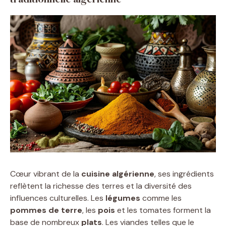
Cœur vibrant de la
cuisine algérienne
, ses ingrédients
reflètent la richesse des terres et la diversité des
influences culturelles. Les
légumes
comme les
pommes de terre
, les
pois
et les tomates forment la
base de nombreux
plats
. Les viandes telles que le