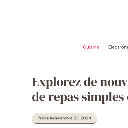
Aller
au
contenu
Cuisine
Electro
Explorez de nouve
de repas simples 
Publié le
décembre 23, 2024