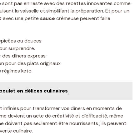
e sont pas en reste avec des recettes innovantes comme
sant la vaisselle et simplifiant la préparation. Et pour un
t
avec une petite
sauce
crémeuse peuvent faire
épicées ou douces.
our surprendre.
 des dîners express.
on pour des plats originaux.
 régimes keto.
oulet en délices culinaires
ont infinies pour transformer vos dîners en moments de
même devient un acte de créativité et d’efficacité, même
ne doivent pas seulement être nourrissants ; ils peuvent
rte culinaire.