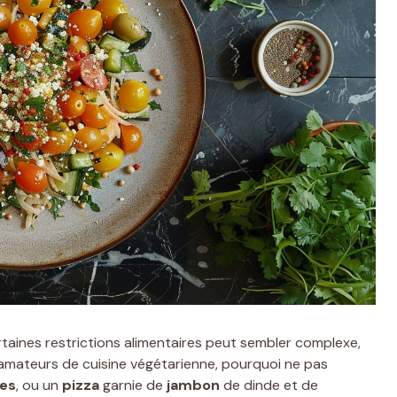
rtaines restrictions alimentaires peut sembler complexe,
es amateurs de cuisine végétarienne, pourquoi ne pas
es
, ou un
pizza
garnie de
jambon
de dinde et de