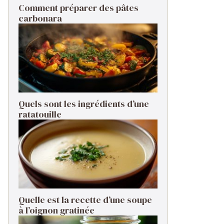
Comment préparer des pâtes
carbonara ​
Quels sont les ingrédients d’une
ratatouille ​
Quelle est la recette d’une soupe
à l’oignon gratinée ​