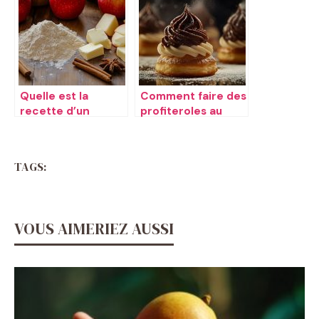
Quelle est la
Comment faire des
recette d’un
profiteroles au
crumble aux
chocolat ​
pommes ​
TAGS:
VOUS AIMERIEZ AUSSI