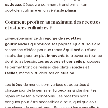
cadeaux
. Découvre comment transformer ton
quotidien culinaire en un véritable
plaisir
.
Comment profiter au maximum des recettes
et astuces culinaires ?
Enviedebienmanger.fr regorge de
recettes
gourmandes
qui raviront tes papilles. Que tu sois à la
recherche d’idées pour un repas
équilibré
ou d’une
inspiration pour un plat
innovant
, tu trouveras tout ce
dont tu as besoin. Les
astuces
et
conseils
proposés
te permettront de réaliser des plats
rapides
et
faciles
, même si tu débutes en
cuisine
.
Les
idées
de menus sont variées et adaptées à
chaque jour de la semaine. Tu peux ainsi planifier tes
repas et éviter la monotonie. Les recettes sont
conçues pour être accessibles à tous, quel que soit
ton niveau de compétence. En suivant les
conseils
, tu