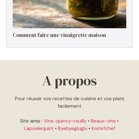
Comment faire une vinaigrette maison ​
A propos
Pour réussir vos recettes de cuisine et vos plats
facilement
Site amis :
Vins-quincy-reuilly
•
Beaux-vins
•
Lapoelequirit
•
Byebyegluglu
•
Invite1chef