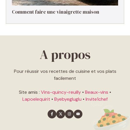
Comment faire une vinaigrette maison ​
A propos
Pour réussir vos recettes de cuisine et vos plats
facilement
Site amis :
Vins-quincy-reuilly
•
Beaux-vins
•
Lapoelequirit
•
Byebyegluglu
•
Invite1chef