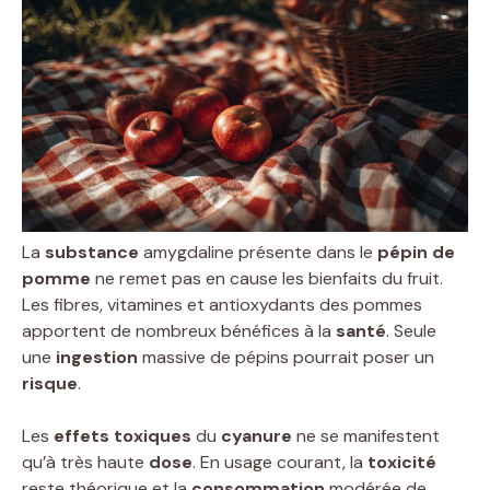
La
substance
amygdaline présente dans le
pépin de
pomme
ne remet pas en cause les bienfaits du fruit.
Les fibres, vitamines et antioxydants des pommes
apportent de nombreux bénéfices à la
santé
. Seule
une
ingestion
massive de pépins pourrait poser un
risque
.
Les
effets toxiques
du
cyanure
ne se manifestent
qu’à très haute
dose
. En usage courant, la
toxicité
reste théorique et la
consommation
modérée de