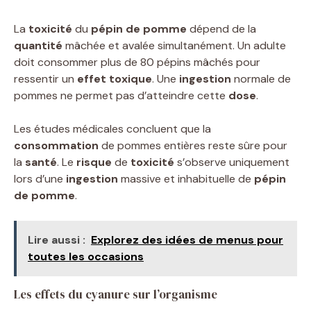
La
toxicité
du
pépin de pomme
dépend de la
quantité
mâchée et avalée simultanément. Un adulte
doit consommer plus de 80 pépins mâchés pour
ressentir un
effet toxique
. Une
ingestion
normale de
pommes ne permet pas d’atteindre cette
dose
.
Les études médicales concluent que la
consommation
de pommes entières reste sûre pour
la
santé
. Le
risque
de
toxicité
s’observe uniquement
lors d’une
ingestion
massive et inhabituelle de
pépin
de pomme
.
Lire aussi :
Explorez des idées de menus pour
toutes les occasions
Les effets du cyanure sur l’organisme