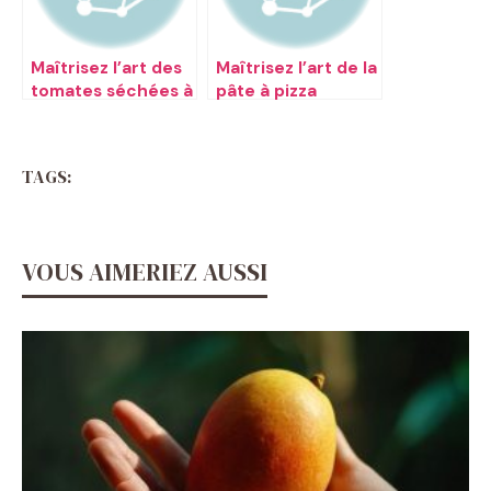
Maîtrisez l’art des
Maîtrisez l’art de la
tomates séchées à
pâte à pizza
la maison
italienne
TAGS:
VOUS AIMERIEZ AUSSI