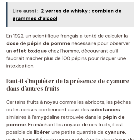
Lire aussi :
2 verres de whisky : combien de
grammes d’alcool
En 1922, un scientifique français a tenté de calculer la
dose
de
pépin de pomme
nécessaire pour observer
un
effet toxique
chez l’homme, découvrant qu’il
faudrait mâcher plus de 100 pépins pour risquer une
intoxication.
Faut-il s’inquiéter de la présence de cyanure
dans d’autres fruits
Certains fruits à noyau comme les abricots, les pêches
ou les cerises contiennent aussi des
substances
similaires à l’amygdaline retrouvée dans le
pépin de
pomme
. En mâchant les noyaux de ces fruits, il est
possible de
libérer
une petite quantité de
cyanure
,
mais la
toxicité
reste comparable à celle des pépins de