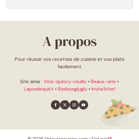
A propos
Pour réussir vos recettes de cuisine et vos plats
facilement
Site amis :
Vins-quincy-reuilly
•
Beaux-vins
•
Lapoelequirit
•
Byebyegluglu
•
Invite1chef
© 2026 Untourencuisine.com • Fait par