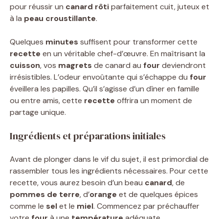
pour réussir un
canard rôti
parfaitement cuit, juteux et
à la
peau croustillante
.
Quelques
minutes
suffisent pour transformer cette
recette
en un véritable chef-d’œuvre. En maîtrisant la
cuisson
, vos
magrets
de canard au
four
deviendront
irrésistibles. L’odeur envoûtante qui s’échappe du
four
éveillera les papilles. Qu’il s’agisse d’un dîner en famille
ou entre amis, cette
recette
offrira un moment de
partage unique.
Ingrédients et préparations initiales
Avant de plonger dans le vif du sujet, il est primordial de
rassembler tous les ingrédients nécessaires. Pour cette
recette, vous aurez besoin d’un beau
canard
, de
pommes de terre
, d’
orange
et de quelques épices
comme le
sel
et le
miel
. Commencez par préchauffer
votre
four
à une
température
adéquate,