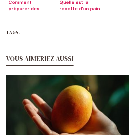
Comment
Quelle est la
préparer des
recette d’un pain
lasagnes
perdu ​
bolognaises ​
TAGS:
VOUS AIMERIEZ AUSSI