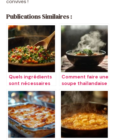
convives !
Publications Similaires :
Quels ingrédients
Comment faire une
sont nécessaires
soupe thaïlandaise
pour une salade de
Tom Yum
chou façon
coleslaw