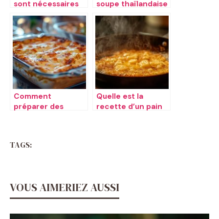
sont nécessaires
soupe thaïlandaise
pour une salade de
Tom Yum
chou façon
coleslaw
Comment
Quelle est la
préparer des
recette d’un pain
lasagnes
perdu ​
bolognaises ​
TAGS:
VOUS AIMERIEZ AUSSI