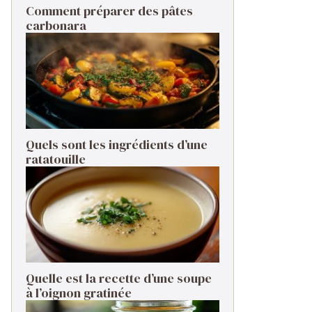
Comment préparer des pâtes
carbonara ​
Quels sont les ingrédients d’une
ratatouille ​
Quelle est la recette d’une soupe
à l’oignon gratinée ​