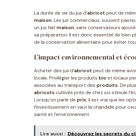
La durée de vie du jus d’
abricot
peut de même 
maison
. Les jus commerciaux, souvent pasteu
un jus fait
maison
, sans conservateurs ajouté
sa préparation. Il est donc essentiel de bien p
de la conservation alimentaire pour éviter to
L’impact environnemental et éco
Acheter des jus d’
abricot
peut de même avoir 
locale. Privilégier les produits
bio
et locaux pe
associées au transport des
produits
. De plu
abricots
cultivés près de chez soi stimule l’é
Lorsqu’on parle de
prix
, il est vrai que les 
l’investissement en vaut la chandelle pour ce
santé et l’environnement.
Lire aussi :
Découvrez les secrets du cl