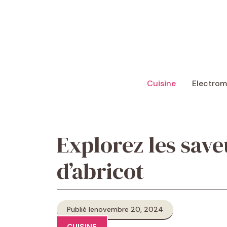
Aller
au
contenu
Cuisine
Electro
Explorez les save
d’abricot
Publié le
novembre 20, 2024