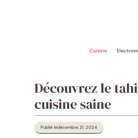
Aller
au
contenu
Cuisine
Electro
Découvrez le tahin
cuisine saine
Publié le
décembre 21, 2024