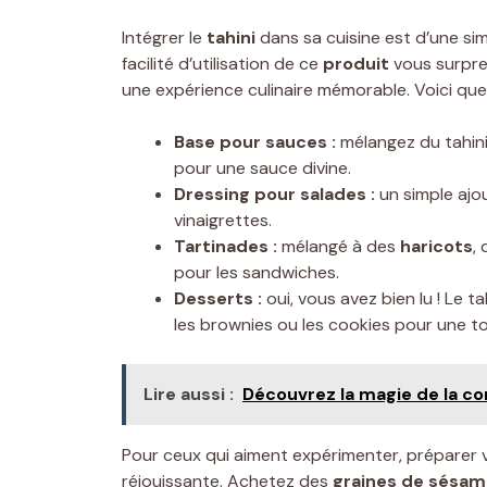
Intégrer le
tahini
dans sa cuisine est d’une sim
facilité d’utilisation de ce
produit
vous surpren
une expérience culinaire mémorable. Voici que
Base pour sauces :
mélangez du tahini 
pour une sauce divine.
Dressing pour salades :
un simple ajo
vinaigrettes.
Tartinades :
mélangé à des
haricots
,
pour les sandwiches.
Desserts :
oui, vous avez bien lu ! Le 
les brownies ou les cookies pour une to
Lire aussi :
Découvrez la magie de la co
Pour ceux qui aiment expérimenter, préparer
réjouissante. Achetez des
graines de sésam