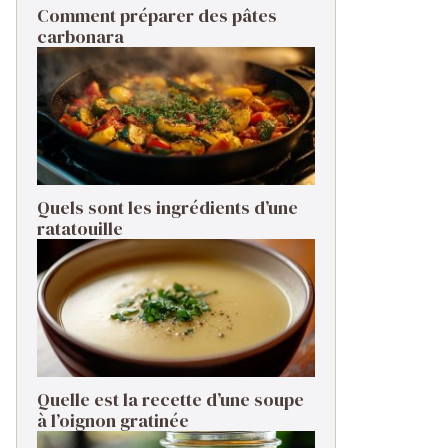
Comment préparer des pâtes
carbonara ​
Quels sont les ingrédients d’une
ratatouille ​
Quelle est la recette d’une soupe
à l’oignon gratinée ​