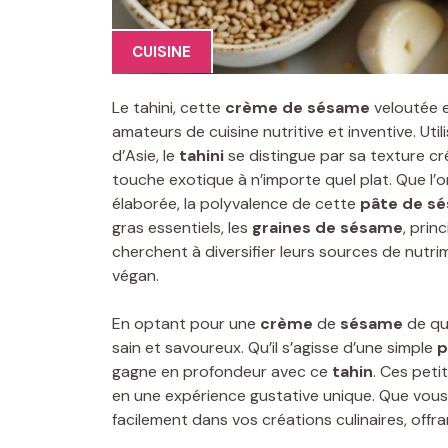
CUISINE
Le tahini, cette
crème de sésame
veloutée e
amateurs de cuisine nutritive et inventive. Ut
d’Asie, le
tahini
se distingue par sa texture c
touche exotique à n’importe quel plat. Que l’
élaborée, la polyvalence de cette
pâte de s
gras essentiels, les
graines de sésame
, prin
cherchent à diversifier leurs sources de nutr
végan.
En optant pour une
crème
de
sésame
de qu
sain et savoureux. Qu’il s’agisse d’une simple
p
gagne en profondeur avec ce
tahin
. Ces peti
en une expérience gustative unique. Que vous 
facilement dans vos créations culinaires, of