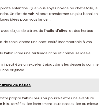
plicité enfantine. Que vous soyez novice ou chef étoilé, la
dra. Un filet de
tahini
peut transformer un plat banal en
lques idées pour vous lancer :
avec du jus de citron, de l’
huile d’olive
, et des herbes
ut de tahini donne une onctuosité incomparable à vos
 du
tahini
crée une tartinade riche et crémeuse idéale
tahini peut être un excellent ajout dans les desserts comme
uche originale.
nfiture de nèfles
 votre propre
tahini maison
pourrait être une aventure
e bio
, torréfiez-les légèrement, puis passez-les au mixeur