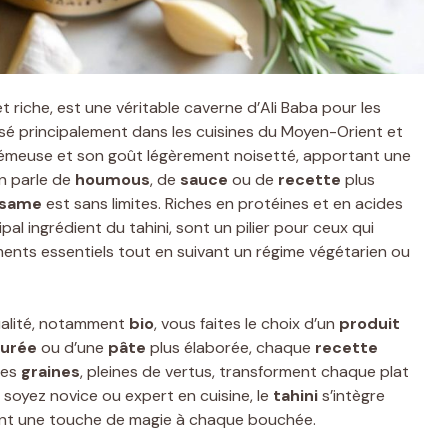
t riche, est une véritable caverne d’Ali Baba pour les
ilisé principalement dans les cuisines du Moyen-Orient et
rémeuse et son goût légèrement noisetté, apportant une
on parle de
houmous
, de
sauce
ou de
recette
plus
ésame
est sans limites. Riches en protéines et en acides
cipal ingrédient du tahini, sont un pilier pour ceux qui
iments essentiels tout en suivant un régime végétarien ou
alité, notamment
bio
, vous faites le choix d’un
produit
urée
ou d’une
pâte
plus élaborée, chaque
recette
tes
graines
, pleines de vertus, transforment chaque plat
soyez novice ou expert en cuisine, le
tahini
s’intègre
frant une touche de magie à chaque bouchée.