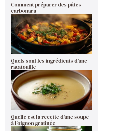
Comment préparer des pâtes
carbonara ​
Quels sont les ingrédients d’une
ratatouille ​
Quelle est la recette d’une soupe
à l’oignon gratinée ​