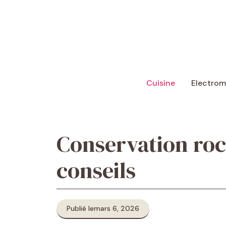
Aller
au
contenu
Cuisine
Electro
Conservation roc
conseils
Publié le
mars 6, 2026