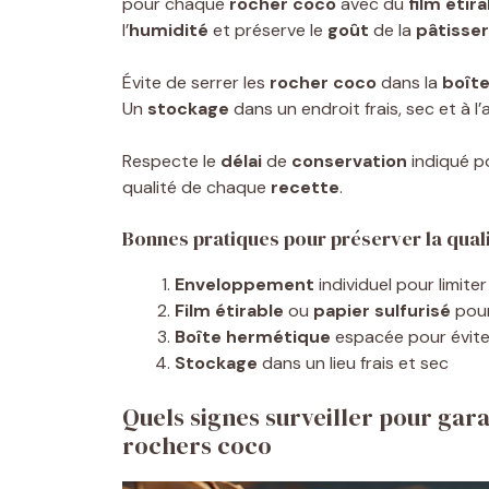
pour chaque
rocher coco
avec du
film étir
l’
humidité
et préserve le
goût
de la
pâtisser
Évite de serrer les
rocher coco
dans la
boît
Un
stockage
dans un endroit frais, sec et à l’
Respecte le
délai
de
conservation
indiqué po
qualité de chaque
recette
.
Bonnes pratiques pour préserver la qual
Enveloppement
individuel pour limiter 
Film étirable
ou
papier sulfurisé
pou
Boîte hermétique
espacée pour éviter 
Stockage
dans un lieu frais et sec
Quels signes surveiller pour gara
rochers coco