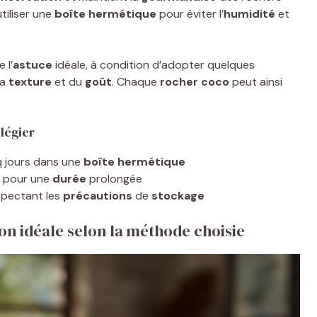
tiliser une
boîte hermétique
pour éviter l’
humidité
et
 l’
astuce
idéale, à condition d’adopter quelques
la
texture
et du
goût
. Chaque
rocher coco
peut ainsi
légier
q jours dans une
boîte hermétique
s pour une
durée
prolongée
espectant les
précautions
de
stockage
on idéale selon la méthode choisie