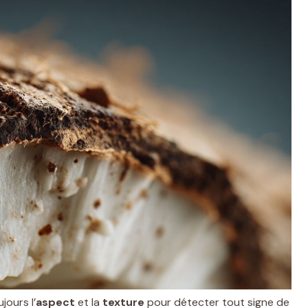
ujours l’
aspect
et la
texture
pour détecter tout signe de