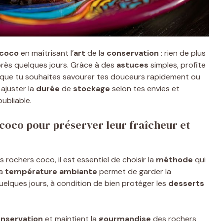
 coco
en maîtrisant l’
art
de la
conservation
: rien de plus
près quelques jours. Grâce à des
astuces
simples, profite
 que tu souhaites savourer tes douceurs rapidement ou
ajuster la
durée
de
stockage
selon tes envies et
ubliable.
oco pour préserver leur fraîcheur et
 rochers coco, il est essentiel de choisir la
méthode
qui
La
température ambiante
permet de garder la
lques jours, à condition de bien protéger les
desserts
nservation
et maintient la
gourmandise
des rochers