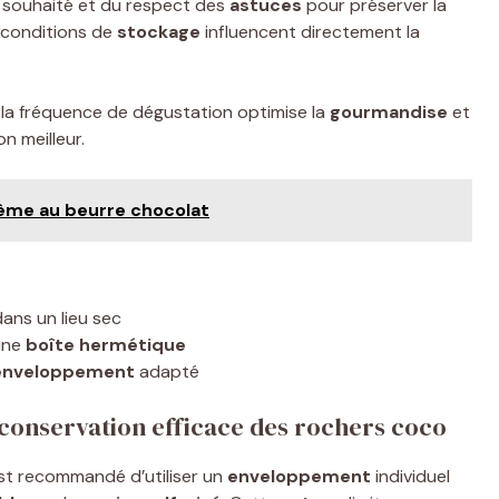
souhaité et du respect des
astuces
pour préserver la
s conditions de
stockage
influencent directement la
la fréquence de dégustation optimise la
gourmandise
et
n meilleur.
crème au beurre chocolat
dans un lieu sec
 une
boîte hermétique
enveloppement
adapté
 conservation efficace des rochers coco
 est recommandé d’utiliser un
enveloppement
individuel