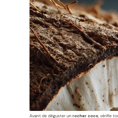
Avant de déguster un
rocher coco
, vérifie to