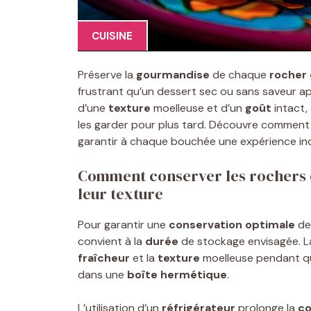
CUISINE
Préserve la
gourmandise
de chaque
rocher
frustrant qu’un dessert sec ou sans saveur a
d’une
texture
moelleuse et d’un
goût
intact,
les garder pour plus tard. Découvre comment 
garantir à chaque bouchée une expérience ino
Comment conserver les rochers c
leur texture
Pour garantir une
conservation optimale
des
convient à la
durée
de stockage envisagée. 
fraîcheur
et la
texture
moelleuse pendant que
dans une
boîte hermétique
.
L’utilisation d’un
réfrigérateur
prolonge la
co