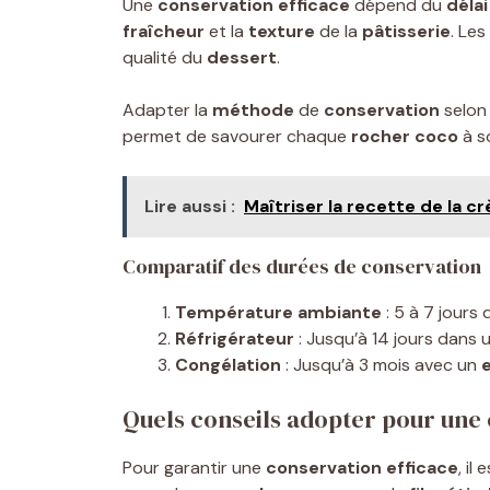
Une
conservation efficace
dépend du
délai
fraîcheur
et la
texture
de la
pâtisserie
. Le
qualité du
dessert
.
Adapter la
méthode
de
conservation
selon 
permet de savourer chaque
rocher coco
à so
Lire aussi :
Maîtriser la recette de la 
Comparatif des durées de conservation
Température ambiante
: 5 à 7 jours 
Réfrigérateur
: Jusqu’à 14 jours dans
Congélation
: Jusqu’à 3 mois avec un
Quels conseils adopter pour une
Pour garantir une
conservation efficace
, il