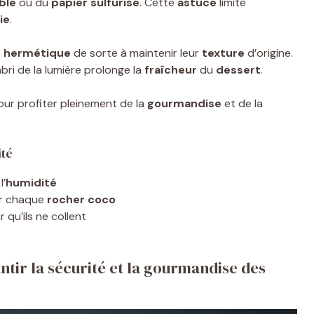
able
ou du
papier sulfurisé
. Cette
astuce
limite
ie
.
e hermétique
de sorte à maintenir leur
texture
d’origine.
abri de la lumière prolonge la
fraîcheur
du
dessert
.
ur profiter pleinement de la
gourmandise
et de la
ité
l’
humidité
r chaque
rocher coco
qu’ils ne collent
ntir la sécurité et la gourmandise des